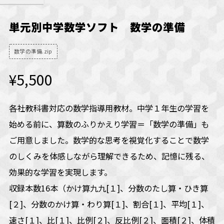
単元別中学数学ソフト 数学の準備
数学の準備.zip
¥5,500
各社教科書対応の数学指導用教材。中学１年生の学習を
始める前に、算数のふりかえり学習＝「数学の準備」も
ご用意しました。数学的な思考を視覚化することで数学
のしくみを体感しながら理解できるため、記憶に残る、
効果的な学習を実現します。
収録本数16本（かけ算九九[１]、分数のたし算・ひき算
[２]、分数のかけ算・わり算[１]、割合[１]、平均[１]、
速さ[１]、比[１]、比例[２]、反比例[２]、面積[２]、体積