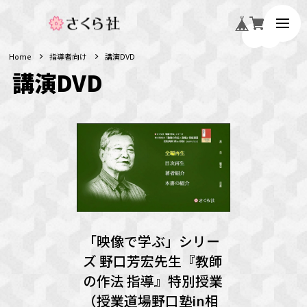
Home
指導者向け
講演DVD
講演DVD
「映像で学ぶ」シリー
ズ 野口芳宏先生『教師
の作法 指導』特別授業
（授業道場野口塾in相