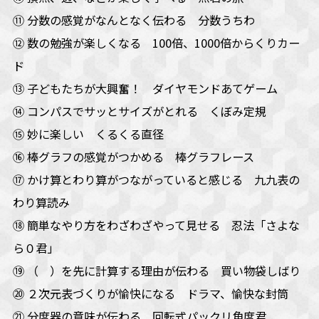
⑪ 分数の感覚がなんとなく伝わる 分数うちわ
⑫ 数の勉強が楽しくなる 100倍、1000倍からくりカー
ド
⑬ 子どもたちが大興奮！ ダイヤモンドあてゲーム
⑭ コンパスでサッとサイズがとれる くぼみ定規
⑮ 妙に楽しい くるくる直径
⑯ 棒グラフの感覚がつかめる 棒グラフレース
⑰ かけ算とわり算がつながっていると感じる 九九表の
わり算読み
⑱ 簡単なやり方をわざわざやって見せる 忍法「さよな
ら０君」
⑲ （ ）を先に計算する理由が伝わる 買い物袋しばり
⑳ ２次元表づくりが愉快になる ドラマ、愉快な封筒
㉑ 分度器の意味が伝わる 回転式パックリ角度君