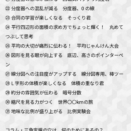
㉒ 分度器への混乱が減る 分度器、0 の線
㉓ 合同の学習が楽しくなる そっくり君
㉔ 平行四辺形の面積の求め方でちょっと輝く！ 丸めて
つぶして思考
㉕ 平均の大切が痛烈に伝わる！ 平均じゃんけん大会
㉖ 図形を見る眼が向上する 底辺、高さのポインターペ
ン
㉗ 線分図への注目度がアップする 線分図専用、棒ツー
㉘ L 字形の体積が楽しくなる 体積の重なり君
㉙ 約分の雰囲気が伝わる 暗号分数
㉚ 縮尺を見る力がつく 世界〇〇kｍの旅
㉛ 地味な比例が盛り上がる 比例実験会
コラム・三角定規の穴は 何のためにあるの？