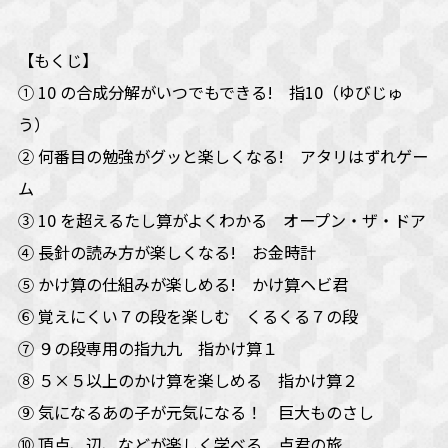
【もくじ】
① 10 の合成分解がいつでもできる! 指10（ゆびじゅ
う）
② 何番目の勉強がグッと楽しくなる! アタリはずれゲー
ム
③ 10 を超えるたし算がよくわかる オープン・ザ・ドア
④ 長針の読み方が楽しくなる! お金時計
⑤ かけ算の仕組みが楽しめる! かけ算ヘビ君
⑥ 覚えにくい７の段を楽しむ くるくる７の段
⑦ ９の段専用の指九九 指かけ算１
⑧ ５×５以上のかけ算を楽しめる 指かけ算２
⑨ 気になるあの子が元気になる！ 巨大ものさし
⑩ 頂点、辺、などが楽しく学べる 点君の旅