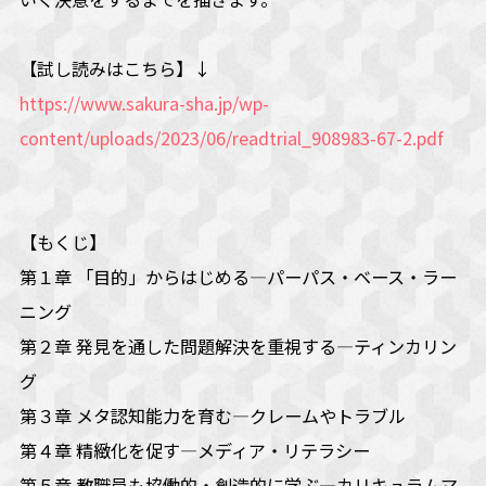
【試し読みはこちら】↓
https://www.sakura-sha.jp/wp-
content/uploads/2023/06/readtrial_908983-67-2.pdf
【もくじ】
第１章 「目的」からはじめる―パーパス・ベース・ラー
ニング
第２章 発見を通した問題解決を重視する―ティンカリン
グ
第３章 メタ認知能力を育む―クレームやトラブル
第４章 精緻化を促す―メディア・リテラシー
第５章 教職員も協働的・創造的に学ぶ―カリキュラムマ