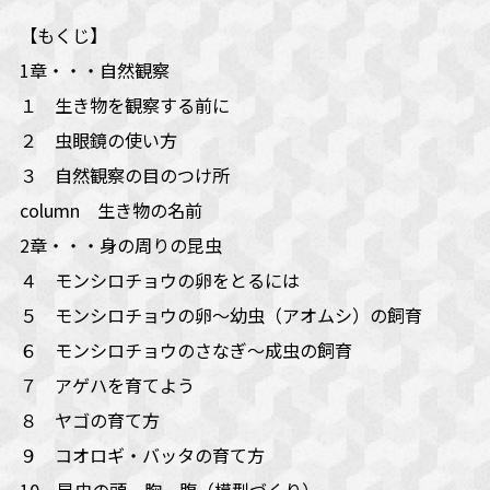
【もくじ】
1章・・・自然観察
１ 生き物を観察する前に
２ 虫眼鏡の使い方
３ 自然観察の目のつけ所
column 生き物の名前
2章・・・身の周りの昆虫
４ モンシロチョウの卵をとるには
５ モンシロチョウの卵～幼虫（アオムシ）の飼育
６ モンシロチョウのさなぎ～成虫の飼育
７ アゲハを育てよう
８ ヤゴの育て方
９ コオロギ・バッタの育て方
10 昆虫の頭、胸、腹（模型づくり）