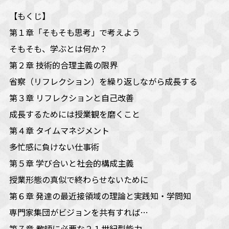
【もくじ】
第１章「そもそも思考」で考えよう
――そもそも、学ぶとは何か？
第２章 技術的合理主義の限界
――省察（リフレクション）を繰り返しながら成長する
第３章 リフレクションと自己改善
――成長するためには授業観を磨くこと
第４章 タイムマネジメント
――多忙感に負けない仕事術
第５章 学び合いと社会的構成主義
――授業形態の真似で終わらせないために
第６章 発達の最近接領域の理論と実践知・学問知
――専門家集団がビジョンを共有すれば…
第７章 教師に必要な２１世紀型能力