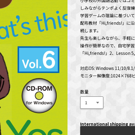
小学校の外国語活動ではコミ
しみながらテンポよく反復練
学習ゲームの理論に基づいて
配布教材「Hi,friends
続します。
先生も楽しみながら、手軽に
操作が簡単なので、自宅学習
「Hi,friends!」2、Lesso
対応OS: Windows 11/10/8.1/
モニター解像度:1024×76
数量
International shipping av