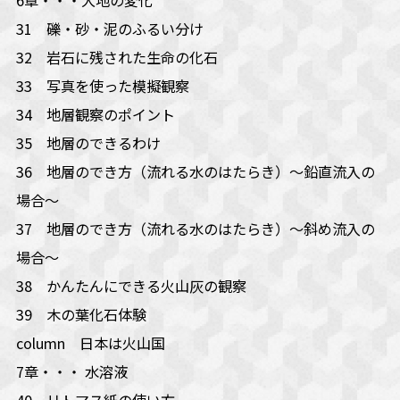
31 礫・砂・泥のふるい分け
32 岩石に残された生命の化石
33 写真を使った模擬観察
34 地層観察のポイント
35 地層のできるわけ
36 地層のでき方（流れる水のはたらき）～鉛直流入の
場合～
37 地層のでき方（流れる水のはたらき）～斜め流入の
場合～
38 かんたんにできる火山灰の観察
39 木の葉化石体験
column 日本は火山国
7章・・・ 水溶液
40 リトマス紙の使い方