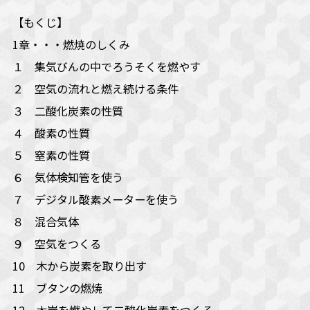
【もくじ】
1章・・・燃焼のしくみ
１ 集気びんの中でろうそくを燃やす
２ 空気の流れと燃え続ける条件
３ 二酸化炭素の性質
４ 酸素の性質
５ 窒素の性質
６ 気体検知管を使う
７ デジタル酸素メーターを使う
８ 混合気体
９ 空気をつくる
10 木から炭素を取り出す
11 ブタンの燃焼
12 木炭を燃やして二酸化炭素をつくる